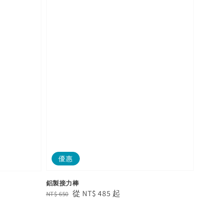
優惠
鋁製接力棒
Regular
Sale
從
NT$ 485
起
NT$ 650
price
price