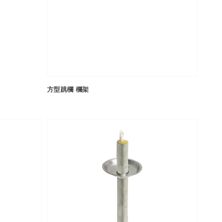
方型跳欄 欄架