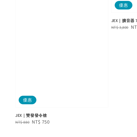
優惠
JEX｜擴音器 7
Regular
Sa
NT
NT$ 3,800
price
pr
優惠
JEX｜雙發發令槍
Regular
Sale
NT$ 750
NT$ 880
price
price