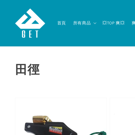
首頁
所有商品
💥TOP 爽💥
田徑