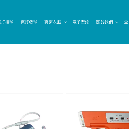
爽打排球
爽打籃球
爽穿衣服
電子型錄
關於我們
全