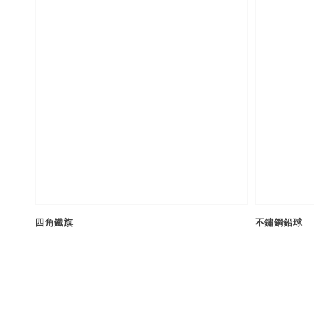
四角鐵旗
不鏽鋼鉛球