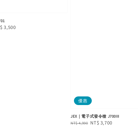
01
le
$ 3,500
ice
優惠
JEX｜電子式發令槍 J700III
Regular
Sale
NT$ 3,700
NT$ 4,990
price
price