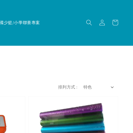
國少籃/小學聯賽專案
排列方式 :