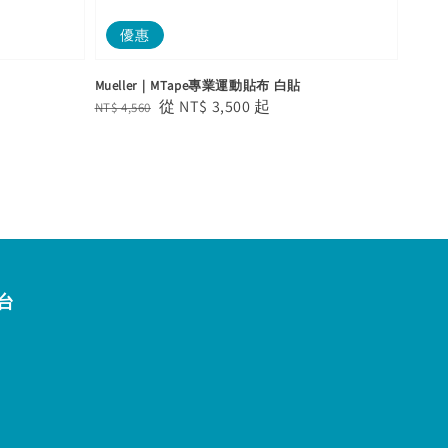
優惠
Mueller｜MTape專業運動貼布 白貼
Regular
Sale
從
NT$ 3,500
起
NT$ 4,560
price
price
台