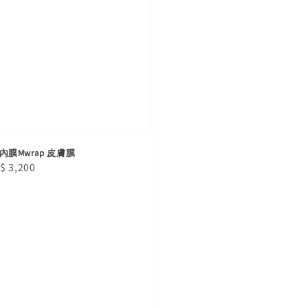
布內膜Mwrap 皮膚膜
le
$ 3,200
ice