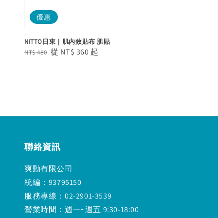
優惠
NITTO日東｜肌內效貼布 肌貼
Regular
Sale
從
NT$ 360
起
NT$ 480
price
price
聯絡資訊
爽動有限公司
統編：93795150
服務專線：02-2901-3539
營業時間：週一~週五 9:30-18:00