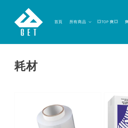
首頁
所有商品
💥TOP 爽💥
耗材