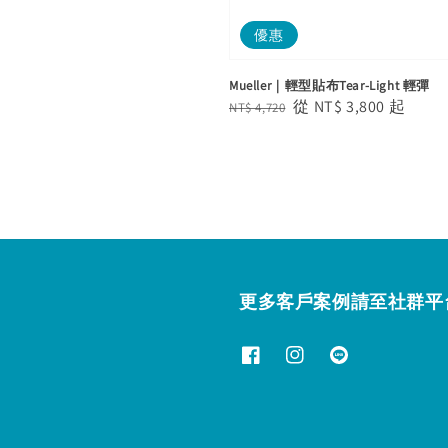
優惠
Mueller｜輕型貼布Tear-Light 輕彈
Regular
Sale
從
NT$ 3,800
起
NT$ 4,720
price
price
更多客戶案例請至社群平