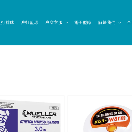
爽打排球
爽打籃球
爽穿衣服
電子型錄
關於我們
全