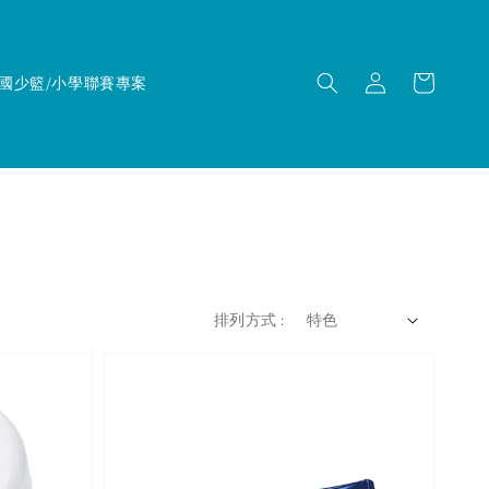
國少籃/小學聯賽專案
排列方式 :