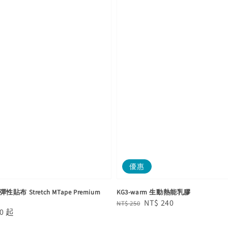
優惠
彈性貼布 Stretch MTape Premium
KG3-warm 生動熱能乳膠
Regular
Sale
NT$ 240
NT$ 250
0
起
price
price