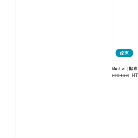
優惠
Mueller｜貼
Regular
Sa
NT
NT$ 4,560
price
pr