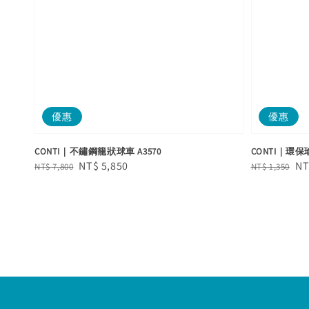
優惠
優惠
CONTI｜不鏽鋼籠狀球車 A3570
CONTI｜環
Regular
Sale
NT$ 5,850
Regular
Sa
NT
NT$ 7,800
NT$ 1,350
price
price
price
pr