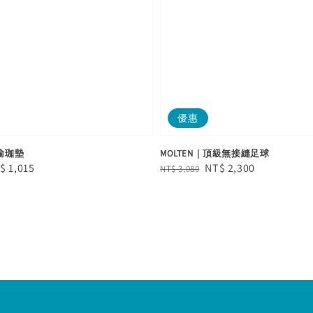
優惠
保瑜珈墊
MOLTEN｜頂級無接縫足球
le
$ 1,015
Regular
Sale
NT$ 2,300
NT$ 3,080
ice
price
price