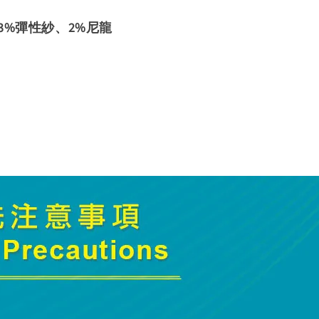
3%彈性紗、2%尼龍