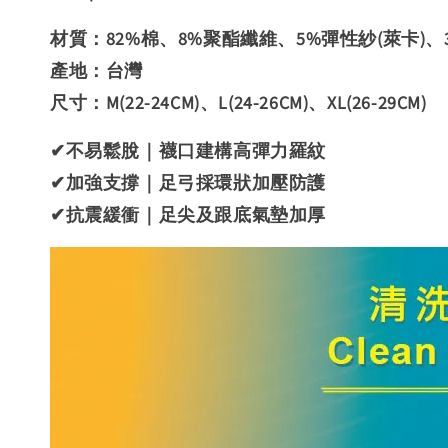
材質：82%棉、8%聚酯纖維、5%彈性紗(萊卡)、
產地：台灣
尺寸：M(22-24CM)、L(24-26CM)、XL(26-29CM)
✔不易鬆脫｜襪口建構高彈力羅紋
✔加強支撐｜足弓採環狀加壓防護
✔抗震緩衝｜足尖及跟底氣墊加厚