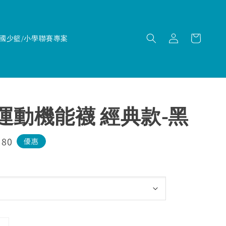
國少籃/小學聯賽專案
｜運動機能襪 經典款-黑
180
優惠