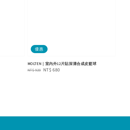
優惠
MOLTEN｜室內外12片貼深溝合成皮籃球
Regular
Sale
NT$ 680
NT$ 920
price
price