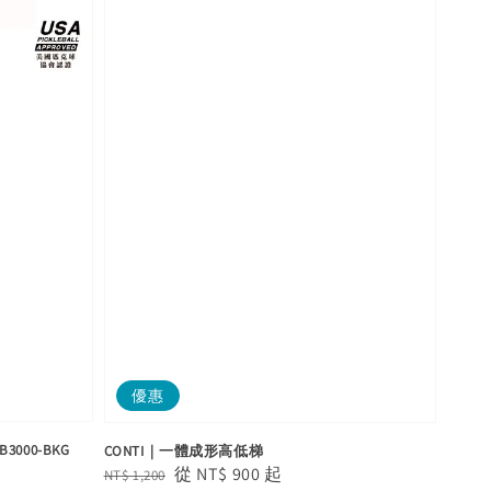
優惠
000-BKG
CONTI｜一體成形高低梯
Regular
Sale
從
NT$ 900
起
NT$ 1,200