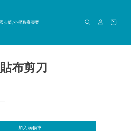
國少籃/小學聯賽專案
貼布剪刀
加入購物車