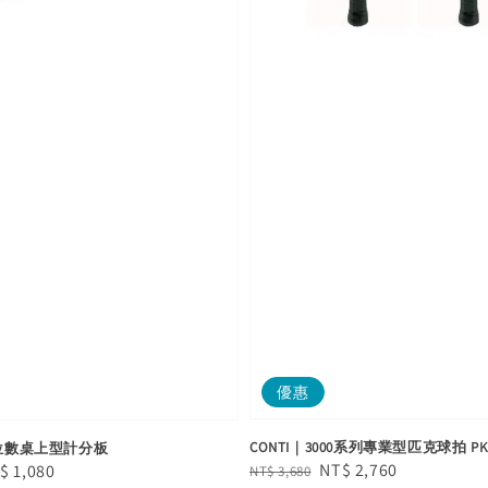
優惠
CONTI｜3000系列專業型匹克球拍 PKB3
二位數桌上型計分板
Regular
Sale
NT$ 2,760
le
$ 1,080
NT$ 3,680