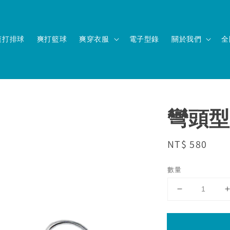
爽打排球
爽打籃球
爽穿衣服
電子型錄
關於我們
全
彎頭型
Regular
NT$ 580
price
數量