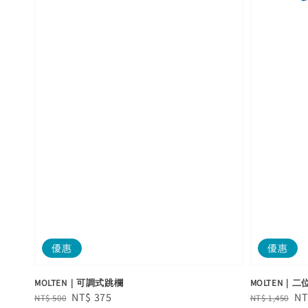
優惠
優惠
MOLTEN｜可調式跳欄
MOLTEN｜
Regular
Sale
NT$ 375
Regular
Sa
NT
NT$ 500
NT$ 1,450