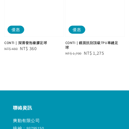
優惠
優惠
CONTI｜深溝發泡橡膠足球
CONTI｜鏡面抗刮頂級TPU車縫足
球
Regular
Sale
NT$ 360
NT$ 480
Regular
Sale
NT$ 1,275
NT$ 1,700
price
price
price
price
聯絡資訊
爽動有限公司
統編：93795150