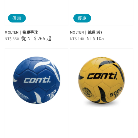
優惠
優惠
MOLTEN｜橡膠手球
MOLTEN｜跳繩(黃)
Regular
Sale
從
NT$ 265
起
Regular
Sale
NT$ 105
NT$ 350
NT$ 140
price
price
price
price