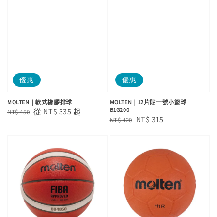
優惠
優惠
MOLTEN｜軟式橡膠排球
MOLTEN｜12片貼一號小籃球
B1G200
Regular
Sale
從
NT$ 335
起
NT$ 450
Regular
Sale
NT$ 315
NT$ 420
price
price
price
price