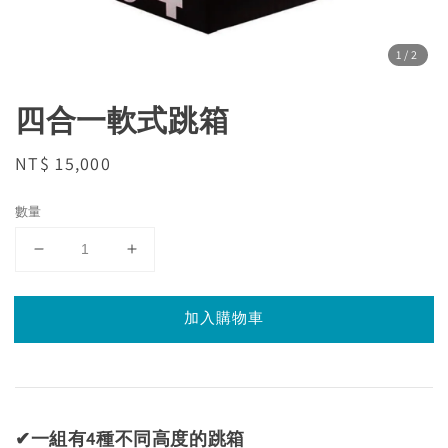
1
/2
四合一軟式跳箱
Regular
NT$ 15,000
price
數量
加入購物車
✔一組有4種不同高度的跳箱