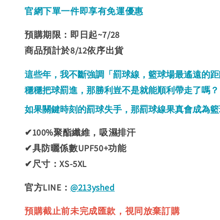
官網下單一件即享有免運優惠
預購期限：即日起~7/28
商品預計於8/12依序出貨
這些年，我不斷強調「罰球線，籃球場最遙遠的距
穩穩把球罰進，那勝利豈不是就能順利帶走了嗎？
如果關鍵時刻的罰球失手，那罰球線果真會成為籃
✔100%聚酯纖維，吸濕排汗
✔具防曬係數UPF50+功能
✔尺寸：XS-5XL
官方LINE：
@213yshed
預購截止前未完成匯款，視同放棄訂購