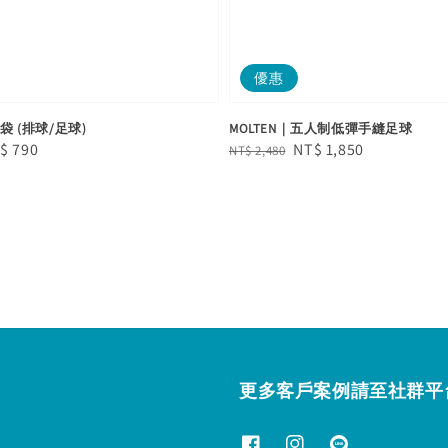
優惠
球袋 (排球/足球)
MOLTEN｜五人制低彈手縫足球
le
$ 790
Regular
Sale
NT$ 1,850
NT$ 2,480
ice
price
price
更多客戶案例請至社群平