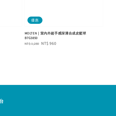
優惠
MOLTEN｜室內外超手感深溝合成皮籃球
B7G3850
Regular
Sale
NT$ 960
NT$ 1,280
price
price
台