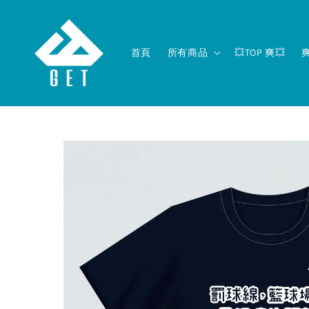
首頁
所有商品
💥TOP 爽💥