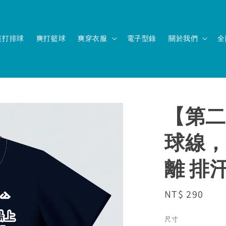
爽打排球
爽打籃球
爽穿衣服
電子型錄
關於我們
全
【第二波
球線，
離 排
Regular
NT$ 290
售完
price
尺寸