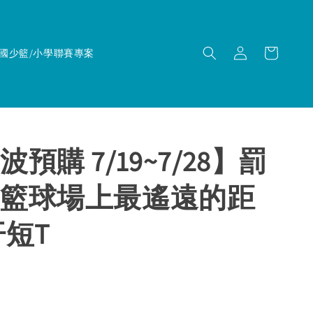
國少籃/小學聯賽專案
預購 7/19~7/28】罰
籃球場上最遙遠的距
汗短T