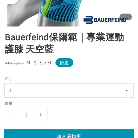
1
/3
Bauerfeind保爾範｜專業運動
護膝 天空藍
Regular
Sale
NT$ 3,230
優惠
NT$ 3,600
price
price
尺寸
數量
加入購物車