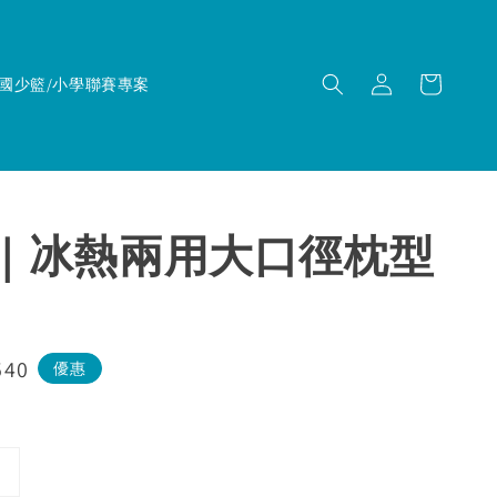
國少籃/小學聯賽專案
TI｜冰熱兩用大口徑枕型
540
優惠