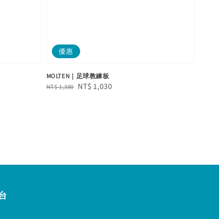
優惠
MOLTEN｜足球教練板
Regular
Sale
NT$ 1,030
NT$ 1,380
price
price
台