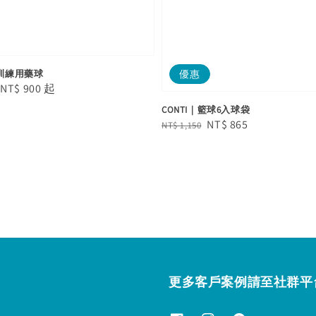
優惠
製訓練用藥球
le
從
NT$ 900
起
ice
CONTI｜籃球6入球袋
Regular
Sale
NT$ 865
NT$ 1,150
price
price
更多客戶案例請至社群平