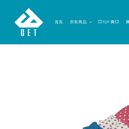
首頁
所有商品
💥TOP 爽💥