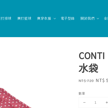
爽打排球
爽打籃球
爽穿衣服
電子型錄
關於我們
全
CON
水袋
Regular
Sale
NT$ 
NT$ 720
price
price
數量