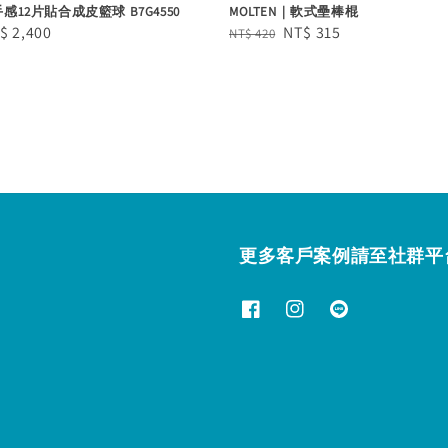
手感12片貼合成皮籃球 B7G4550
MOLTEN｜軟式壘棒棍
le
$ 2,400
Regular
Sale
NT$ 315
NT$ 420
ice
price
price
更多客戶案例請至社群平