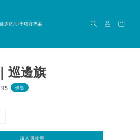
國少籃/小學聯賽專案
I｜巡邊旗
595
優惠
加入購物車