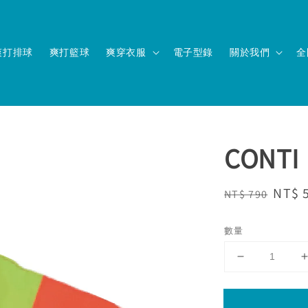
爽打排球
爽打籃球
爽穿衣服
電子型錄
關於我們
全
CONT
Regular
Sale
NT$ 
NT$ 790
price
price
數量