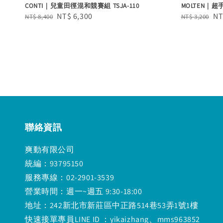
CONTI｜兒童田徑混和競賽組 TSJA-110
MOLTEN｜超
Regular
Sale
NT$ 6,300
Regular
Sa
NT
NT$ 8,400
NT$ 3,200
price
price
price
pr
聯絡資訊
爽動有限公司
統編：93795150
服務專線：02-2901-3539
營業時間：週一~週五 9:30-18:00
地址：242新北市新莊區中正路514巷53弄1號1樓
快速接單專員LINE ID ：yikaizhang、mms963852