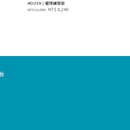
MOLTEN｜籃球練習架
Regular
Sale
NT$ 8,240
NT$ 11,000
price
price
台