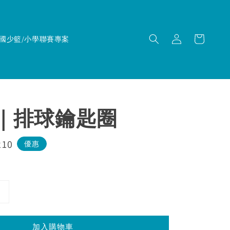
國少籃/小學聯賽專案
TI｜排球鑰匙圈
210
優惠
加入購物車