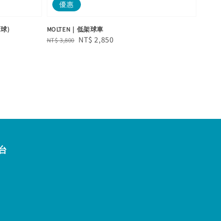
優惠
號球)
MOLTEN｜低架球車
Regular
Sale
NT$ 2,850
NT$ 3,800
price
price
台