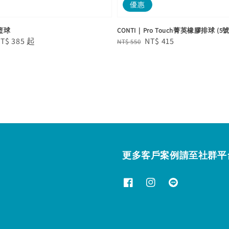
優惠
籃球
CONTI｜Pro Touch菁英橡膠排球 (5
e
T$ 385
起
Regular
Sale
NT$ 415
NT$ 550
e
price
price
更多客戶案例請至社群平