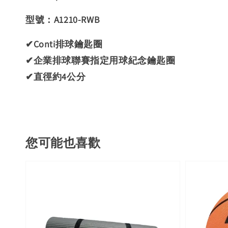
型號：A1210-RWB
✔Conti排球鑰匙圈
✔企業排球聯賽指定用球紀念鑰匙圈
✔直徑約4公分
您可能也喜歡