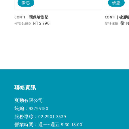
優惠
優惠
CONTI｜環保瑜珈墊
CONTI｜橡膠
Regular
Sale
NT$ 790
Regular
Sal
從
N
NT$ 1,050
NT$ 520
price
price
price
pric
聯絡資訊
爽動有限公司
統編：93795150
服務專線：02-2901-3539
營業時間：週一~週五 9:30-18:00