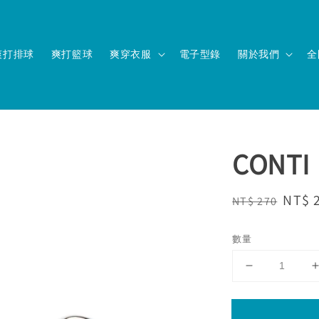
爽打排球
爽打籃球
爽穿衣服
電子型錄
關於我們
全
CON
Regular
Sale
NT$ 
NT$ 270
price
price
數量