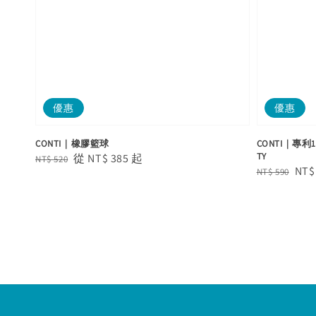
優惠
優惠
CONTI｜橡膠籃球
CONTI｜專利1
TY
Regular
Sale
從
NT$ 385
起
NT$ 520
Regular
Sal
NT$
NT$ 590
price
price
price
pric