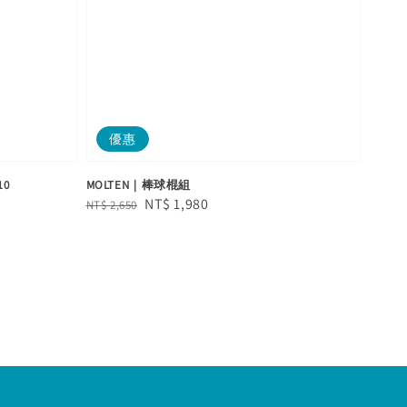
優惠
10
MOLTEN｜棒球棍組
Regular
Sale
NT$ 1,980
NT$ 2,650
price
price