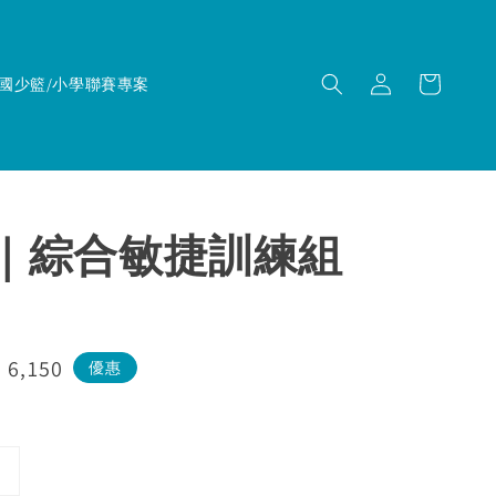
國少籃/小學聯賽專案
TI｜綜合敏捷訓練組
e
 6,150
優惠
ce