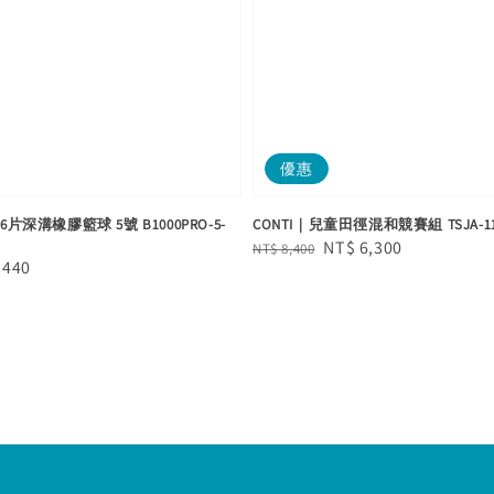
優惠
6片深溝橡膠籃球 5號 B1000PRO-5-
CONTI｜兒童田徑混和競賽組 TSJA-1
Regular
Sale
NT$ 6,300
NT$ 8,400
e
 440
price
price
e