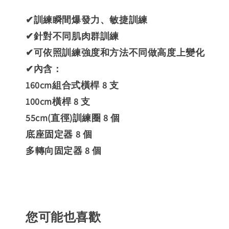
✔訓練瞬間爆發力、敏捷訓練
✔針對不同肌肉群訓練
✔可依照訓練強度和方法不同做高度上變化
✔內含：
160cm組合式橫桿 8 支
100cm橫桿 8 支
55cm(直徑)訓練圈 8 個
底座固定器 8 個
多轉向固定器 8 個
您可能也喜歡