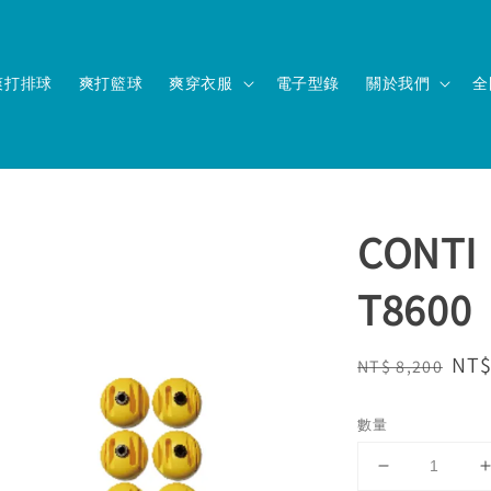
爽打排球
爽打籃球
爽穿衣服
電子型錄
關於我們
全
CON
T8600
Regular
Sal
NT$
NT$ 8,200
price
pri
數量