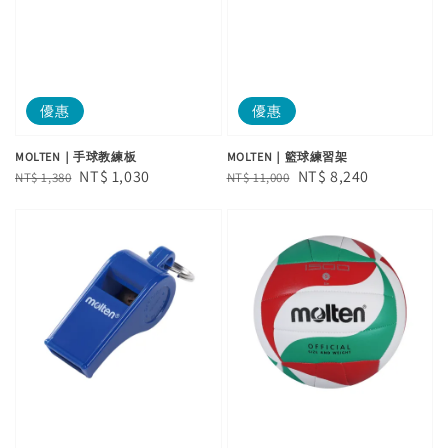
優惠
優惠
MOLTEN｜手球教練板
MOLTEN｜籃球練習架
Regular
Sale
NT$ 1,030
Regular
Sale
NT$ 8,240
NT$ 1,380
NT$ 11,000
price
price
price
price