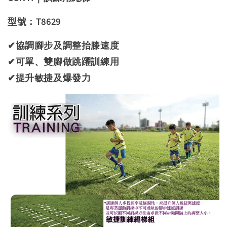
型號：T8629
✔協調腳步及調整抬膝速度
✔可單、雙腳做跳躍訓練用
✔提升敏捷及爆發力