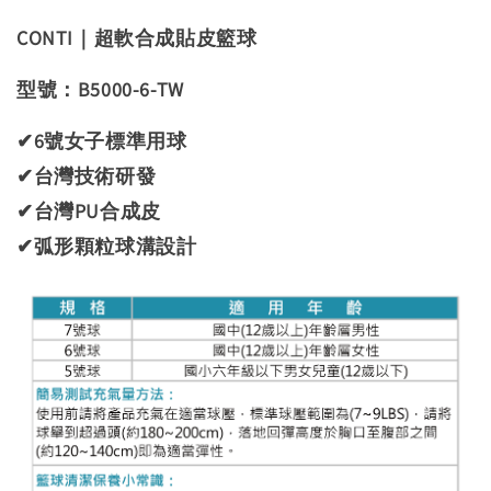
CONTI｜超軟合成貼皮籃球
型號：B5000-6-TW
✔6號女子標準用球
✔
台灣技術研發
✔
台灣PU合成皮
✔
弧形顆粒球溝設計