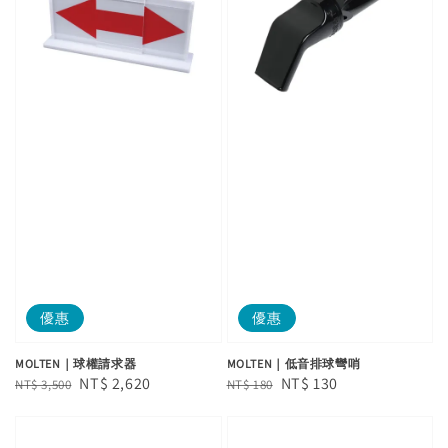
優惠
優惠
MOLTEN｜球權請求器
MOLTEN｜低音排球彎哨
Regular
Sale
NT$ 2,620
Regular
Sale
NT$ 130
NT$ 3,500
NT$ 180
price
price
price
price