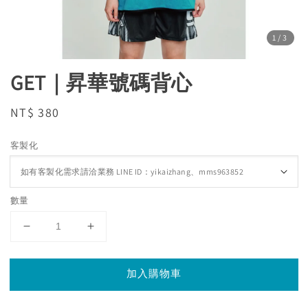
1
/3
GET｜昇華號碼背心
Regular
NT$ 380
price
客製化
數量
加入購物車