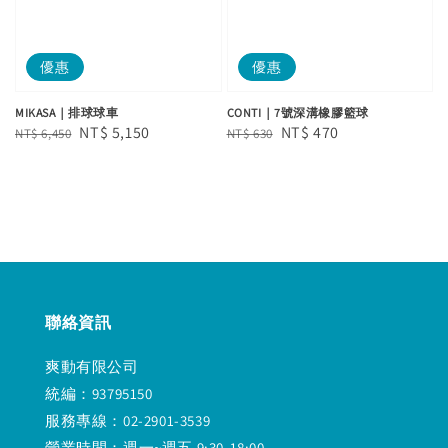
優惠
優惠
MIKASA｜排球球車
CONTI｜7號深溝橡膠籃球
Regular
Sale
NT$ 5,150
Regular
Sale
NT$ 470
NT$ 6,450
NT$ 630
price
price
price
price
聯絡資訊
爽動有限公司
統編：93795150
服務專線：02-2901-3539
營業時間：週一~週五 9:30-18:00