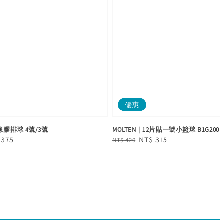
優惠
橡膠排球 4號/3號
MOLTEN｜12片貼一號小籃球 B1G200
e
 375
Regular
Sale
NT$ 315
NT$ 420
e
price
price