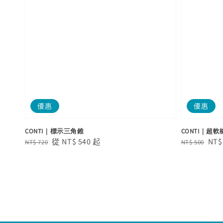
優惠
優惠
CONTI｜標示三角錐
CONTI｜超軟
Regular
Sale
從
NT$ 540
起
Regular
Sal
NT$
NT$ 720
NT$ 500
price
price
price
pric