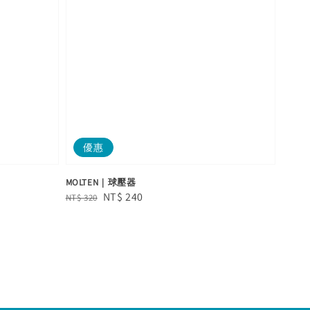
優惠
MOLTEN｜球壓器
Regular
Sale
NT$ 240
NT$ 320
price
price