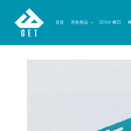
首頁
所有商品
💥TOP 爽💥