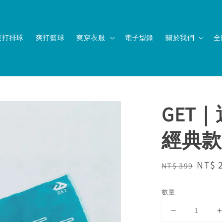
爽打排球
爽打籃球
爽穿衣服
電子型錄
關於我們
全
GET
經典款
Regular
Sale
NT$ 
NT$ 399
price
price
數量