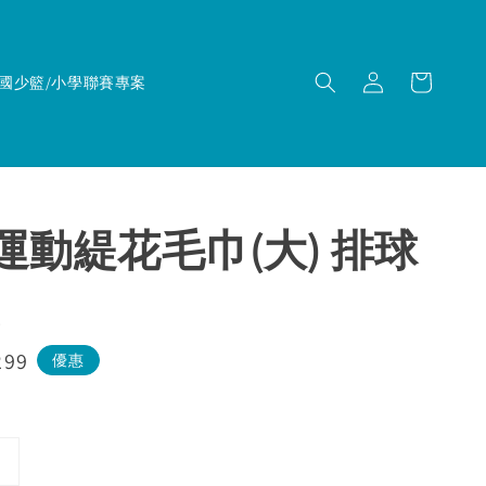
國少籃/小學聯賽專案
｜運動緹花毛巾(大) 排球
299
優惠