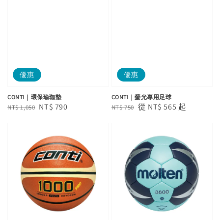
優惠
優惠
CONTI｜環保瑜珈墊
CONTI｜螢光專用足球
Regular
Sale
NT$ 790
Regular
Sale
從
NT$ 565
起
NT$ 1,050
NT$ 750
price
price
price
price