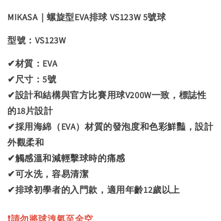
MIKASA｜螺旋型EVA排球 VS123W 5號球
型號：
VS123W
✔材質：
EVA
✔尺寸：5號
✔
設計和結構與官方比賽用球V200W一致，標誌性
的18片設計
✔
採用海綿（EVA）材質的發泡度和色彩鮮豔，設計
外觀柔和
✔
觸感溫和減輕擊球時的痛感
✔
可水洗，容易清潔
✔
排球初學者的入門款，適用年齡12歲以上
❗請勿將球洩氣至全空