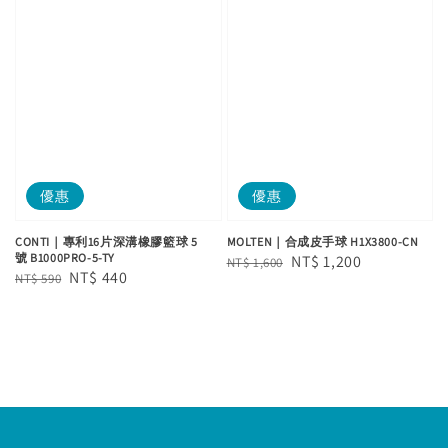
優惠
優惠
CONTI｜專利16片深溝橡膠籃球 5
MOLTEN｜合成皮手球 H1X3800-CN
號 B1000PRO-5-TY
Regular
Sale
NT$ 1,200
NT$ 1,600
Regular
Sale
NT$ 440
NT$ 590
price
price
price
price