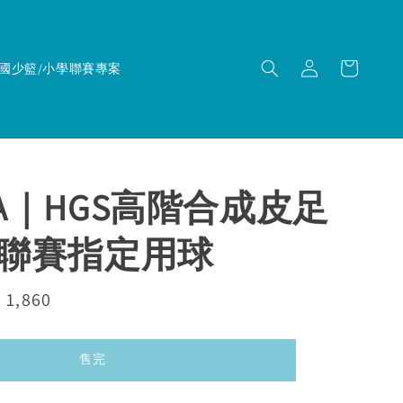
國少籃/小學聯賽專案
ASA｜HGS高階合成皮足
FL聯賽指定用球
e
 1,860
售完
ce
售完