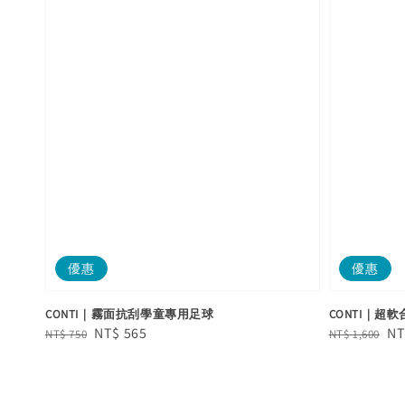
優惠
優惠
CONTI｜霧面抗刮學童專用足球
CONTI｜超軟合
Regular
Sale
NT$ 565
Regular
Sa
NT
NT$ 750
NT$ 1,600
price
price
price
pr