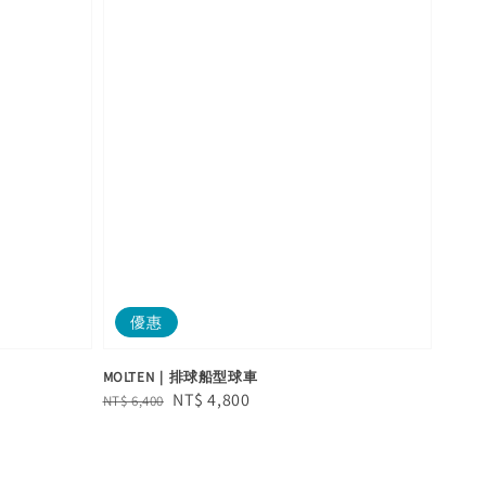
優惠
MOLTEN｜排球船型球車
Regular
Sale
NT$ 4,800
NT$ 6,400
price
price