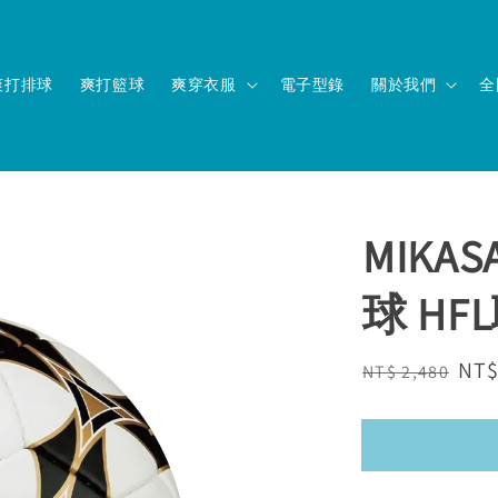
爽打排球
爽打籃球
爽穿衣服
電子型錄
關於我們
全
MIK
球 H
Regular
Sal
NT$
NT$ 2,480
price
pri