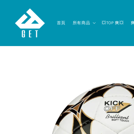
首頁
所有商品
💥TOP 爽💥