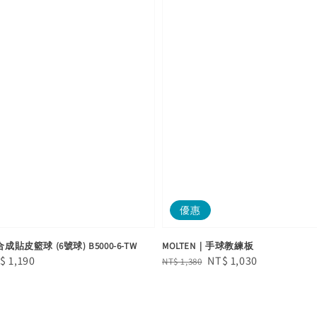
優惠
成貼皮籃球 (6號球) B5000-6-TW
MOLTEN｜手球教練板
le
$ 1,190
Regular
Sale
NT$ 1,030
NT$ 1,380
ice
price
price