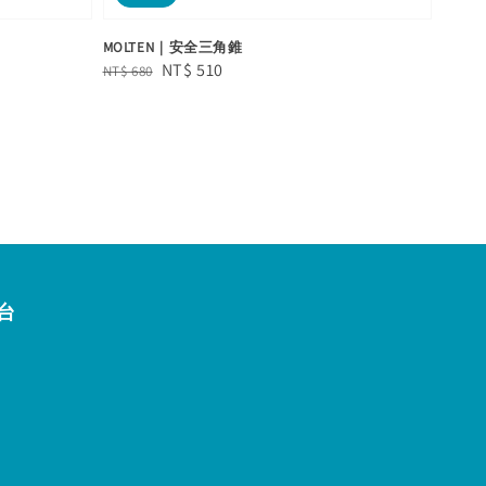
MOLTEN｜安全三角錐
Regular
Sale
NT$ 510
NT$ 680
price
price
台