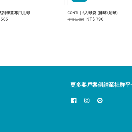
面抗刮學童專用足球
CONTI｜6入球袋 (排球/足球)
e
 565
Regular
Sale
NT$ 790
NT$ 1,050
e
price
price
更多客戶案例請至社群平