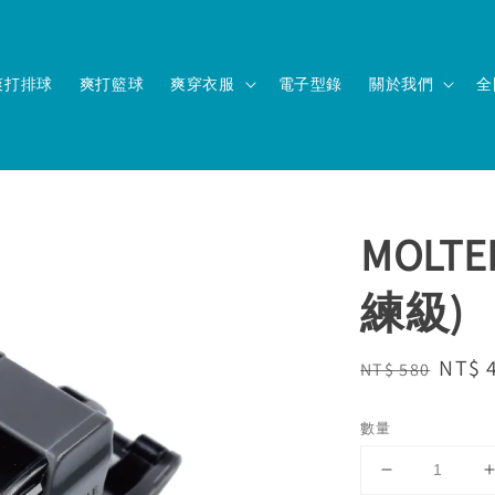
爽打排球
爽打籃球
爽穿衣服
電子型錄
關於我們
全
MOLT
練級)
Regular
Sale
NT$ 
NT$ 580
price
price
數量