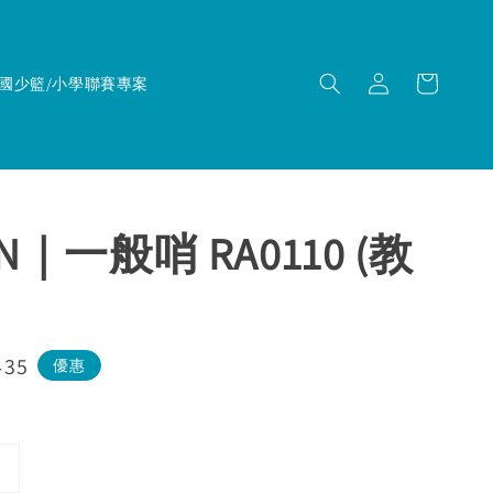
國少籃/小學聯賽專案
EN｜一般哨 RA0110 (教
435
優惠