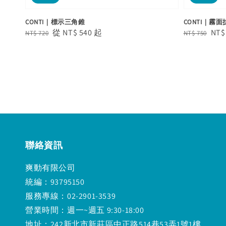
CONTI｜標示三角錐
CONTI｜霧
Regular
Sale
從
NT$ 540
起
Regular
Sal
NT$
NT$ 720
NT$ 750
price
price
price
pric
聯絡資訊
爽動有限公司
統編：93795150
服務專線：02-2901-3539
營業時間：週一~週五 9:30-18:00
地址：242新北市新莊區中正路514巷53弄1號1樓