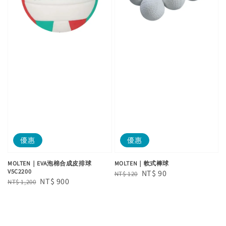
優惠
優惠
MOLTEN｜EVA泡棉合成皮排球
MOLTEN｜軟式棒球
V5C2200
Regular
Sale
NT$ 90
NT$ 120
Regular
Sale
NT$ 900
NT$ 1,200
price
price
price
price