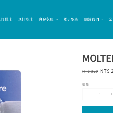
爽打排球
爽打籃球
爽穿衣服
電子型錄
關於我們
全
MOLT
Regular
Sale
NT$ 
NT$ 320
price
price
數量