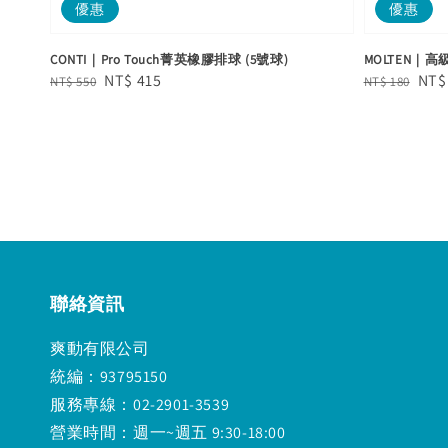
優惠
優惠
CONTI｜Pro Touch菁英橡膠排球 (5號球)
MOLTEN｜
Regular
Sale
NT$ 415
Regular
Sal
NT$
NT$ 550
NT$ 180
price
price
price
pric
聯絡資訊
爽動有限公司
統編：93795150
服務專線：02-2901-3539
營業時間：週一~週五 9:30-18:00