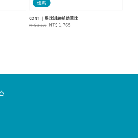
優惠
CONTI｜舉球訓練輔助重球
Regular
Sale
NT$ 1,765
NT$ 2,350
price
price
台