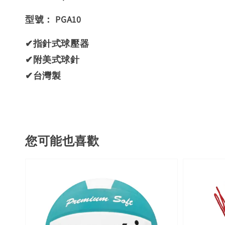
型號： PGA10
✔指針式球壓器
✔附美式球針
✔台灣製
您可能也喜歡