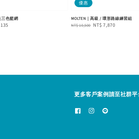
優惠
高級三色籃網
MOLTEN｜高級 / 環形路線練習組
e
 135
Regular
Sale
NT$ 7,870
NT$ 10,500
e
price
price
更多客戶案例請至社群平