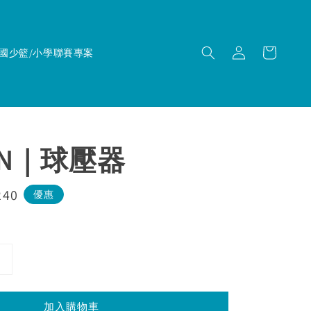
國少籃/小學聯賽專案
EN｜球壓器
240
優惠
加入購物車