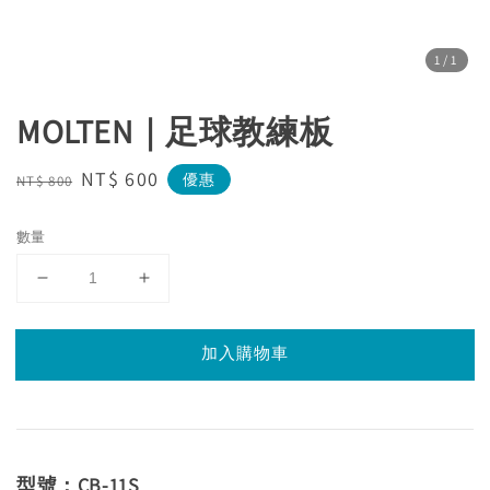
1
/1
MOLTEN｜足球教練板
Regular
Sale
NT$ 600
優惠
NT$ 800
price
price
數量
加入購物車
型號：CB-11S