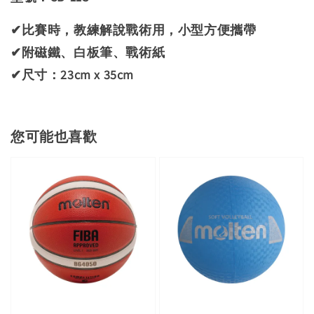
✔比賽時，教練解說戰術用，小型方便攜帶
✔附磁鐵、白板筆、戰術紙
✔尺寸：23cm x 35cm
您可能也喜歡