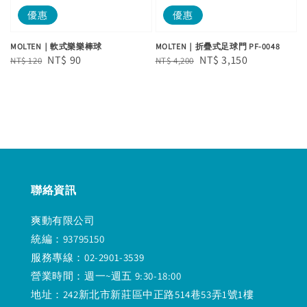
優惠
優惠
MOLTEN｜軟式樂樂棒球
MOLTEN｜折疊式足球門 PF-0048
Regular
Sale
NT$ 90
Regular
Sale
NT$ 3,150
NT$ 120
NT$ 4,200
price
price
price
price
聯絡資訊
爽動有限公司
統編：93795150
服務專線：02-2901-3539
營業時間：週一~週五 9:30-18:00
地址：242新北市新莊區中正路514巷53弄1號1樓