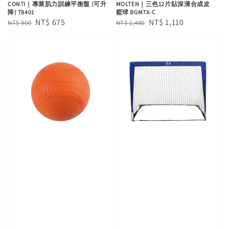
CONTI｜專業肌力訓練平衡盤 (可升
MOLTEN｜三色12片貼深溝合成皮
降) T8401
籃球 BGM7X-C
Regular
Sale
NT$ 675
Regular
Sale
NT$ 1,110
NT$ 900
NT$ 1,480
price
price
price
price