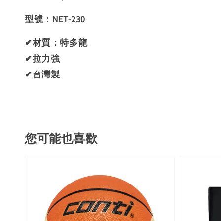
型號：NET-230
✔材質：特多龍
✔拉力強
✔台灣製
您可能也喜歡