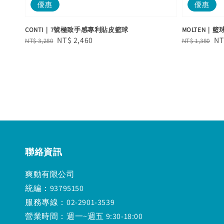
優惠
優惠
CONTI｜7號極致手感專利貼皮籃球
MOLTEN｜
Regular
Sale
NT$ 2,460
Regular
Sa
NT
NT$ 3,280
NT$ 1,380
price
price
price
pr
聯絡資訊
爽動有限公司
統編：93795150
服務專線：02-2901-3539
營業時間：週一~週五 9:30-18:00