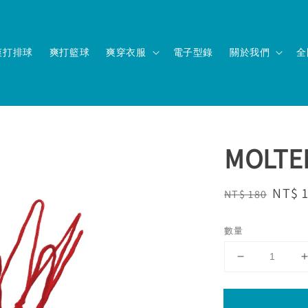
爽打排球
爽打籃球
爽穿衣服
電子型錄
關於我們
全
MOL
Regular
Sale
NT$ 
NT$ 180
price
price
數量