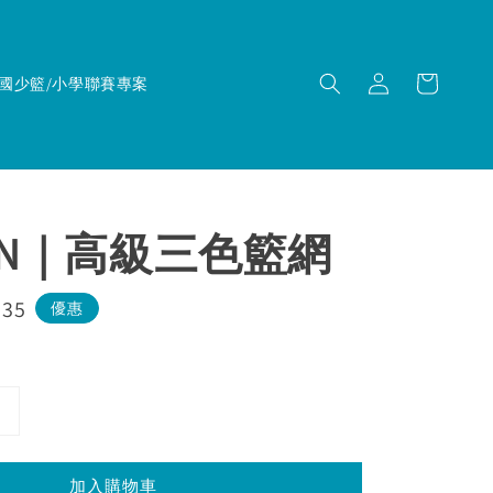
國少籃/小學聯賽專案
TEN｜高級三色籃網
135
優惠
加入購物車