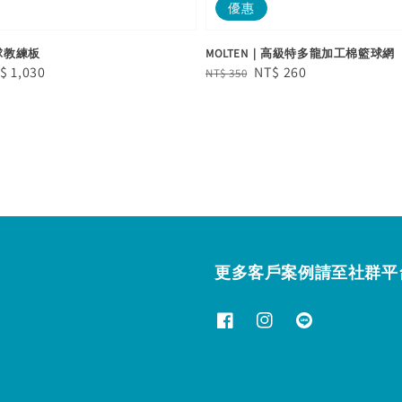
優惠
籃球教練板
MOLTEN｜高級特多龍加工棉籃球網
le
$ 1,030
Regular
Sale
NT$ 260
NT$ 350
ice
price
price
更多客戶案例請至社群平