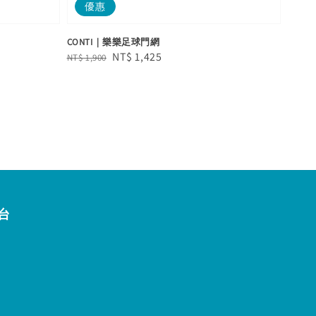
優惠
CONTI｜樂樂足球門網
Regular
Sale
NT$ 1,425
NT$ 1,900
price
price
台