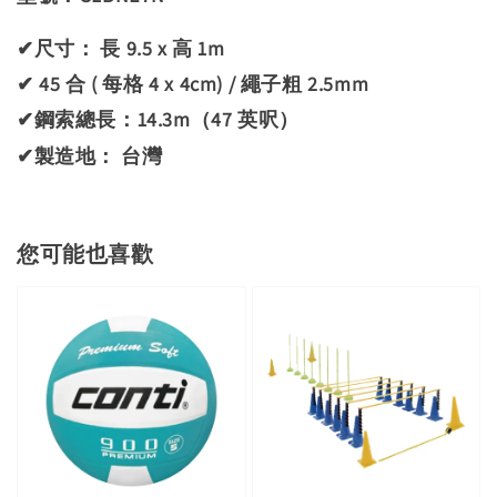
：
✔尺寸
長 9.5 x 高 1m
✔ 45 合 ( 每格 4 x 4cm) / 繩子粗 2.5mm
✔鋼索總長：14.3m（47 英呎）
：
✔製造地
台灣
您可能也喜歡