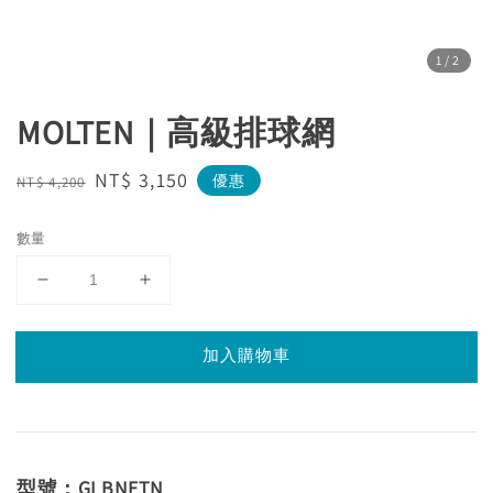
1
/2
MOLTEN｜高級排球網
Regular
Sale
NT$ 3,150
優惠
NT$ 4,200
price
price
數量
加入購物車
型號：GLBNETN