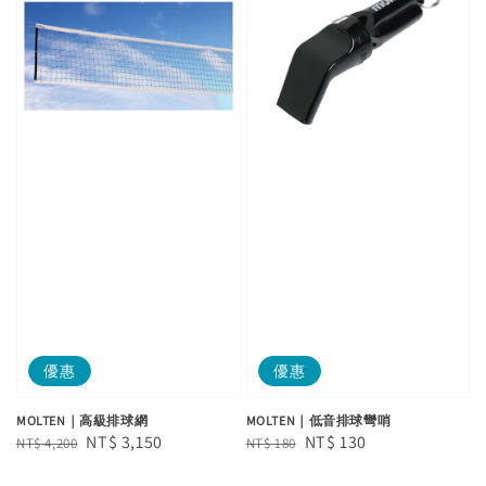
優惠
優惠
MOLTEN｜高級排球網
MOLTEN｜低音排球彎哨
Regular
Sale
NT$ 3,150
Regular
Sale
NT$ 130
NT$ 4,200
NT$ 180
price
price
price
price