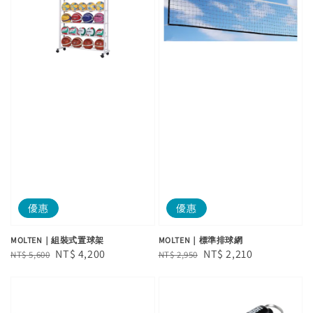
優惠
優惠
MOLTEN｜組裝式置球架
MOLTEN｜標準排球網
Regular
Sale
NT$ 4,200
Regular
Sale
NT$ 2,210
NT$ 5,600
NT$ 2,950
price
price
price
price