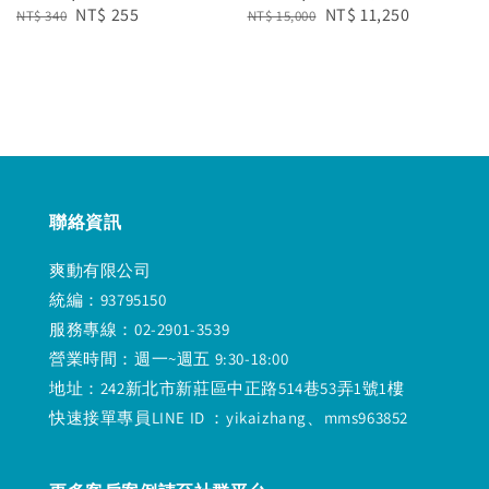
Regular
Sale
NT$ 255
Regular
Sale
NT$ 11,250
NT$ 340
NT$ 15,000
price
price
price
price
聯絡資訊
爽動有限公司
統編：93795150
服務專線：02-2901-3539
營業時間：週一~週五 9:30-18:00
地址：242新北市新莊區中正路514巷53弄1號1樓
快速接單專員LINE ID ：yikaizhang、mms963852