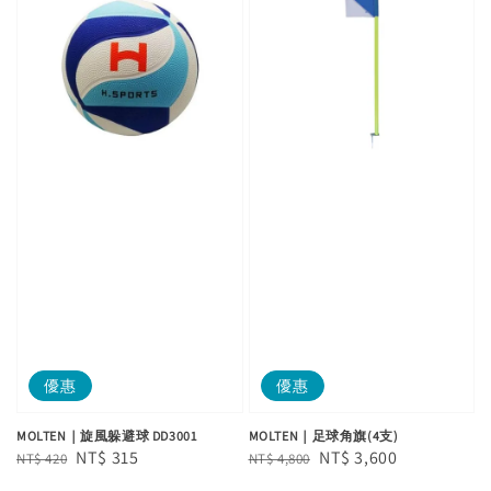
優惠
優惠
MOLTEN｜旋風躲避球 DD3001
MOLTEN｜足球角旗(4支)
Regular
Sale
NT$ 315
Regular
Sale
NT$ 3,600
NT$ 420
NT$ 4,800
price
price
price
price