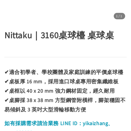
1
/1
Nittaku｜3160桌球檯 桌球桌
✔適合初學者、學校團體及家庭訓練的平價桌球檯
✔桌板厚 16 mm，採用進口球桌專用密集纖維板
✔桌框以 40 x 20 mm 強力鋼材固定，經久耐用
✔桌腳採 38 x 38 mm 方型鋼管附橫桿，腳架穩固不
易傾斜及 3 英吋大型滑輪移動方便
如有採購
需求請洽業務 LINE ID：yikaizhang、